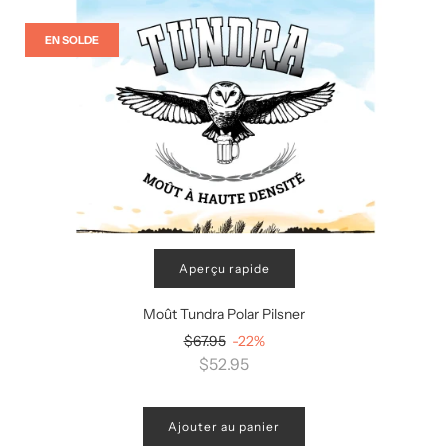
EN SOLDE
Aperçu rapide
Moût Tundra Polar Pilsner
Prix
$67.95
-22%
régulier
$52.95
Ajouter au panier