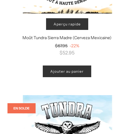
Aperçu rapide
Moût Tundra Sierra Madre (Cerveza Mexicaine)
Prix
$67.95
-22%
régulier
$52.95
Ajouter au panier
EN SOLDE