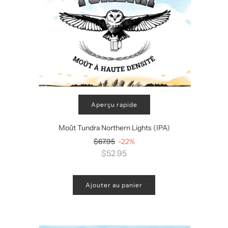
Aperçu rapide
Moût Tundra Northern Lights (IPA)
Prix
$67.95
-22%
régulier
$52.95
Ajouter au panier