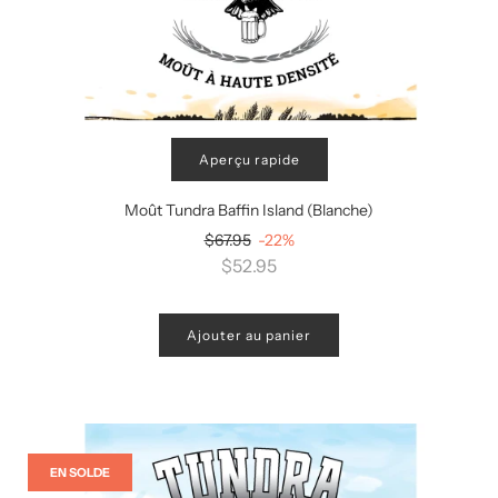
Aperçu rapide
Moût Tundra Baffin Island (Blanche)
Prix
$67.95
-22%
régulier
$52.95
Ajouter au panier
EN SOLDE