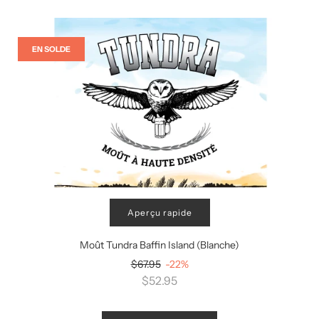
EN SOLDE
Aperçu rapide
Moût Tundra Baffin Island (Blanche)
Prix
$67.95
-22%
régulier
$52.95