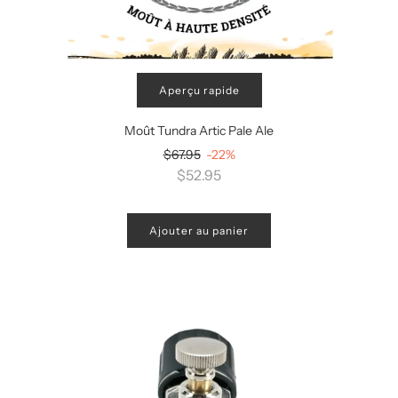
Aperçu rapide
Moût Tundra Artic Pale Ale
Prix
$67.95
-22%
régulier
$52.95
Ajouter au panier