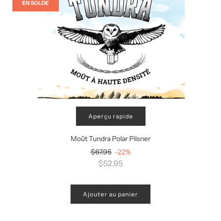
EN SOLDE
Aperçu rapide
Moût Tundra Polar Pilsner
Prix
$67.95
-22%
régulier
$52.95
Ajouter au panier