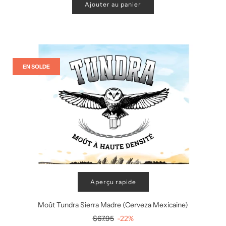
Ajouter au panier
EN SOLDE
Aperçu rapide
Moût Tundra Sierra Madre (Cerveza Mexicaine)
Prix
$67.95
-22%