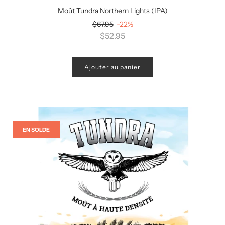
Moût Tundra Northern Lights (IPA)
Prix
$67.95
-22%
régulier
$52.95
Ajouter au panier
EN SOLDE