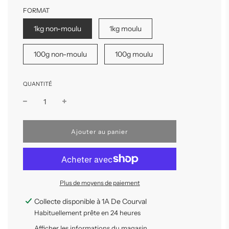
FORMAT
1kg non-moulu
1kg moulu
100g non-moulu
100g moulu
QUANTITÉ
C
Ajouter au panier
h
a
r
g
e
Plus de moyens de paiement
m
e
n
Collecte disponible à 1A De Courval
t
Habituellement prête en 24 heures
e
n
Afficher les informations du magasin