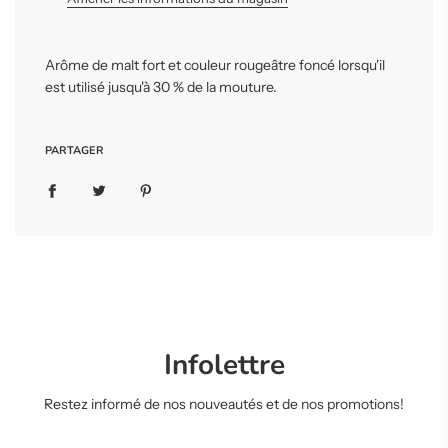
c
o
u
r
Arôme de malt fort et couleur rougeâtre foncé lorsqu'il
s
est utilisé jusqu'à 30 % de la mouture.
.
.
.
PARTAGER
Infolettre
Restez informé de nos nouveautés et de nos promotions!