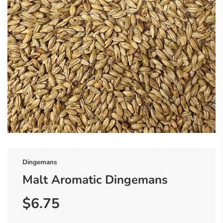
Dingemans
Malt Aromatic Dingemans
$6.75
Prix
Prix
réduit
régulier