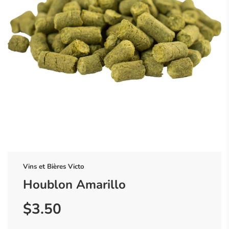
Vins et Bières Victo
Houblon Amarillo
$3.50
Prix
Prix
réduit
régulier