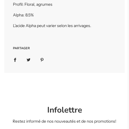
r
Profil:
Floral, agrumes
s
.
Alpha: 8.5%
.
.
L'acide Alpha peut varier selon les arrivages.
PARTAGER
Infolettre
Restez informé de nos nouveautés et de nos promotions!