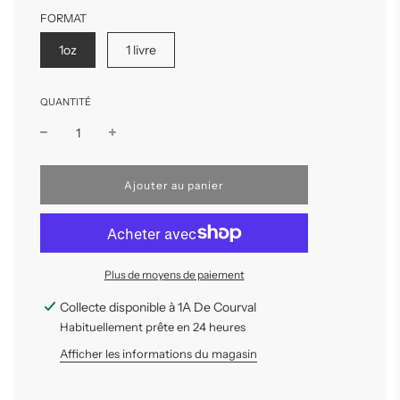
FORMAT
1oz
1 livre
QUANTITÉ
C
Ajouter au panier
h
a
r
g
e
Plus de moyens de paiement
m
e
n
Collecte disponible à 1A De Courval
t
Habituellement prête en 24 heures
e
n
Afficher les informations du magasin
c
o
u