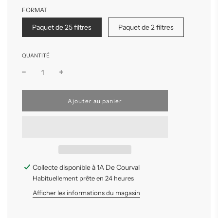
FORMAT
Paquet de 25 filtres
Paquet de 2 filtres
QUANTITÉ
C
Ajouter au panier
h
a
r
g
e
m
e
n
Collecte disponible à 1A De Courval
t
Habituellement prête en 24 heures
e
n
Afficher les informations du magasin
c
o
u