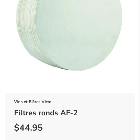
Vins et Bières Victo
Filtres ronds AF-2
$44.95
Prix
Prix
réduit
régulier