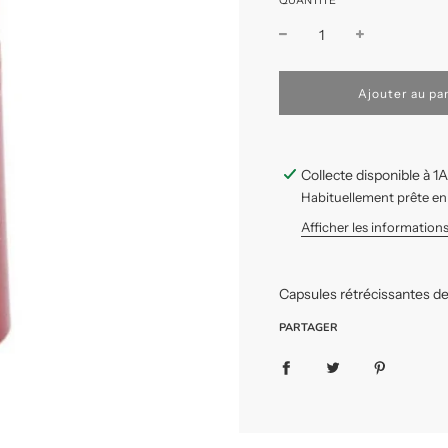
QUANTITÉ
C
Ajouter au pa
h
a
r
g
Collecte disponible à 1
e
m
Habituellement prête en
e
Afficher les informatio
n
t
e
n
Capsules rétrécissantes de
c
o
PARTAGER
u
r
s
.
.
.