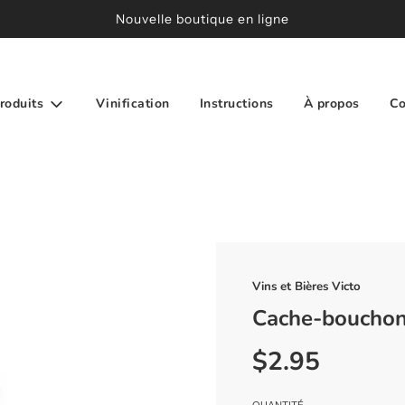
Nouvelle boutique en ligne
roduits
Vinification
Instructions
À propos
Co
Vins et Bières Victo
Cache-bouchons
$2.95
Prix
Prix
réduit
régulier